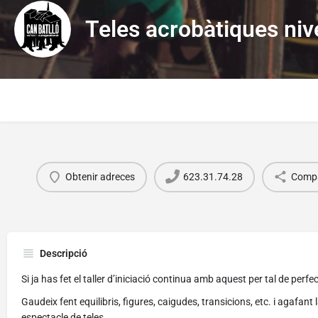
Teles acrobàtiques nive
Obtenir adreces
623.31.74.28
Compa
Descripció
Si ja has fet el taller d’iniciació continua amb aquest per tal de perf
Gaudeix fent equilibris, figures, caigudes, transicions, etc. i agafant
espectacle de teles.