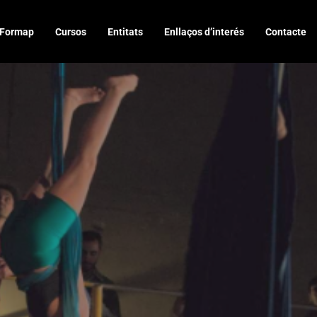
Formap
Cursos
Entitats
Enllaços d’interés
Contacte