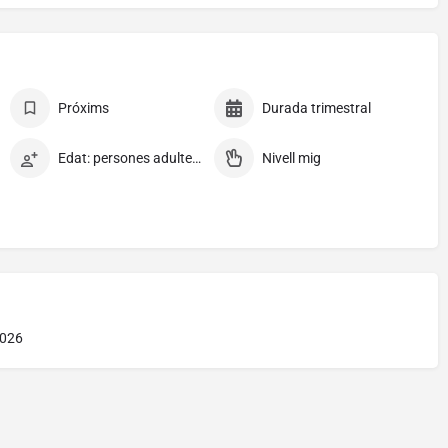
Próxims
Durada trimestral
Edat: persones adultes en general
Nivell mig
2026