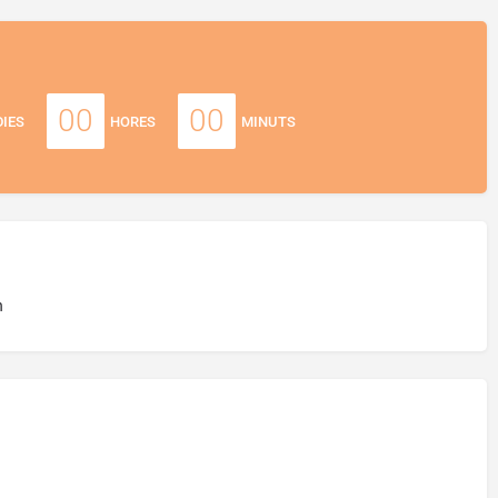
00
00
DIES
HORES
MINUTS
h