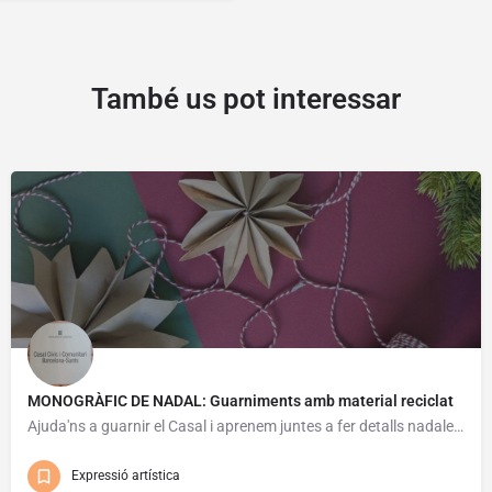
També us pot interessar
MONOGRÀFIC DE NADAL: Guarniments amb material reciclat
Ajuda'ns a guarnir el Casal i aprenem juntes a fer detalls nadalencs amb material reciclat. Activitat…
Expressió artística