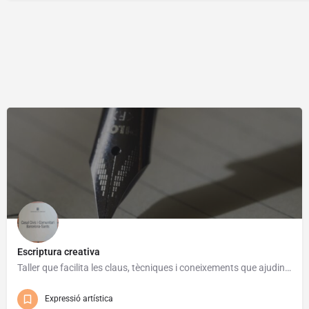
Escriptura creativa
Taller que facilita les claus, tècniques i coneixements que ajudin a la persona participant a escriure els…
Gratuït
Expressió artística