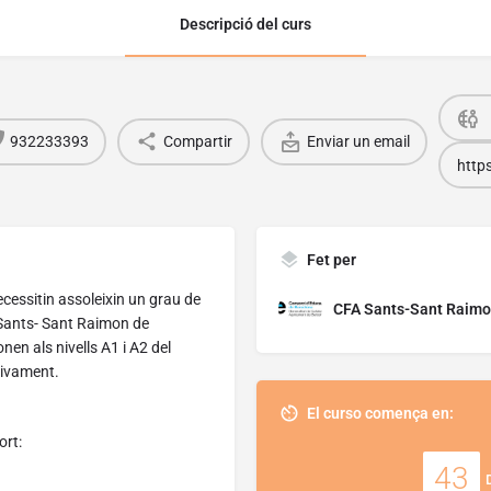
Descripció del curs
932233393
Compartir
Enviar un email
http
Fet per
cessitin assoleixin un grau de
CFA Sants-Sant Raimo
Sants- Sant Raimon de
nen als nivells A1 i A2 del
tivament.
El curso comença en:
ort:
43