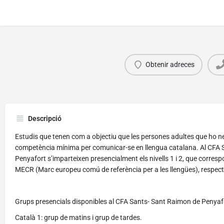
Obtenir adreces
Descripció
Estudis que tenen com a objectiu que les persones adultes que ho ne
competència mínima per comunicar-se en llengua catalana.
Al CFA 
Penyafort s’imparteixen presencialment els nivells 1 i 2,
que correspo
MECR (Marc europeu comú de referència per a les llengües), respec
Grups presencials disponibles al CFA Sants- Sant Raimon de Penyaf
Català 1: grup de matins i grup de tardes.