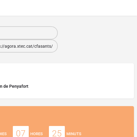
s://agora.xtec.cat/cfasants/
n de Penyafort
07
25
DIES
HORES
MINUTS