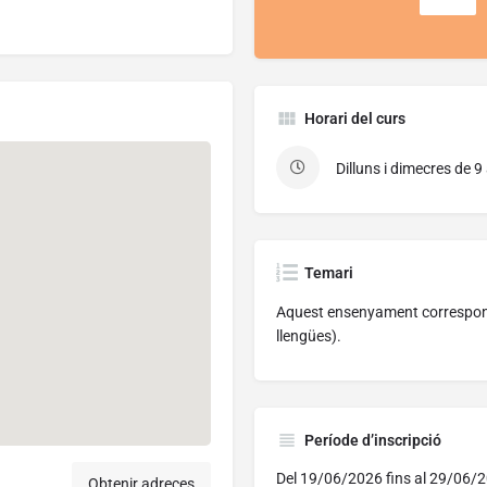
Horari del curs
Dilluns i dimecres de 9
Temari
Aquest ensenyament c
orrespon
llengües).
Període d’inscripció
Del 19/06/2026 fins al 29/06/
Obtenir adreces