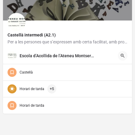
Castellà intermedi (A2.1)
Per a les persones que s’expressen amb certa facilitat, amb problemes amb el masculí, femení, temps verbal,…
29/09/2026
Gratuït
Escola d’Acollida de l’Ateneu Montserrat
Castellà
+5
Horari de tarda
Horari de tarda