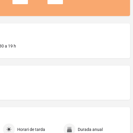
30 a 19 h
Horari de tarda
Durada anual