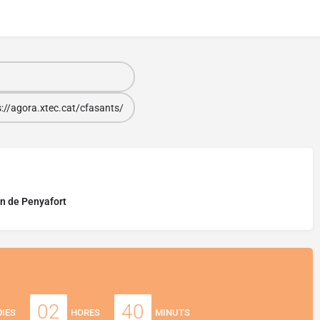
s://agora.xtec.cat/cfasants/
n de Penyafort
02
40
DIES
HORES
MINUTS