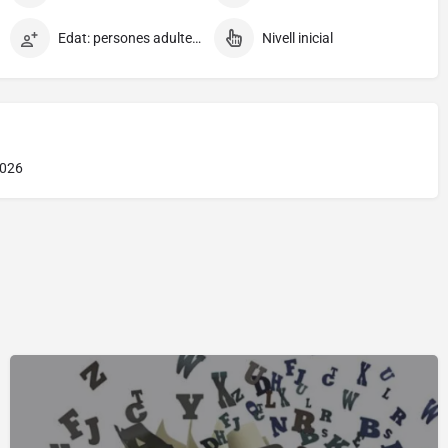
Edat: persones adultes en general
Nivell inicial
2026