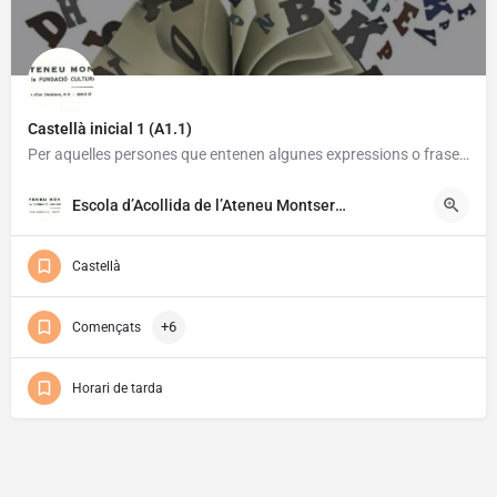
Castellà inicial 1 (A1.1)
Per aquelles persones que entenen algunes expressions o frases i saben escriure alguna paraula en castellà.
29/09/2026
Gratuït
Escola d’Acollida de l’Ateneu Montserrat
Castellà
+6
Començats
Horari de tarda