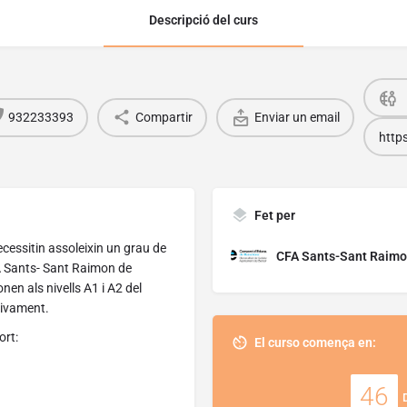
Descripció del curs
932233393
Compartir
Enviar un email
http
Fet per
cessitin assoleixin un grau de
CFA Sants-Sant Raimo
A Sants- Sant Raimon de
nen als nivells A1 i A2 del
tivament.
ort:
El curso comença en:
46