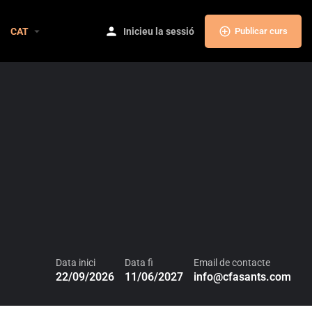
CAT
Inicieu la sessió
Publicar curs
Data inici
Data fi
Email de contacte
22/09/2026
11/06/2027
info@cfasants.com