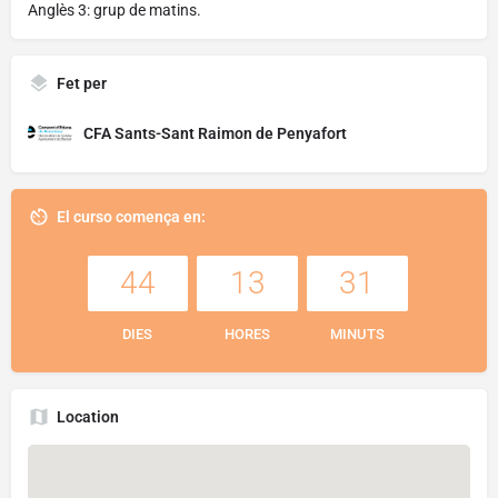
Anglès 3: grup de matins.
Fet per
CFA Sants-Sant Raimon de Penyafort
El curso comença en:
44
13
31
DIES
HORES
MINUTS
Location