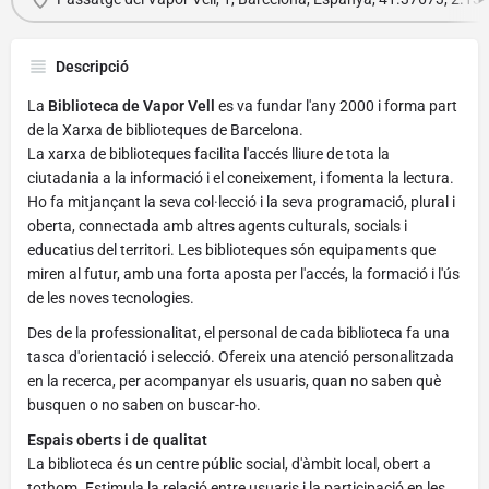
Descripció
La
Biblioteca de Vapor Vell
es va fundar l'any 2000 i forma part
de la Xarxa de biblioteques de Barcelona.
La xarxa de biblioteques facilita l'accés lliure de tota la
ciutadania a la informació i el coneixement, i fomenta la lectura.
Ho fa mitjançant la seva col·lecció i la seva programació, plural i
oberta, connectada amb altres agents culturals, socials i
educatius del territori. Les biblioteques són equipaments que
miren al futur, amb una forta aposta per l'accés, la formació i l'ús
de les noves tecnologies.
Des de la professionalitat, el personal de cada biblioteca fa una
tasca d'orientació i selecció. Ofereix una atenció personalitzada
en la recerca, per acompanyar els usuaris, quan no saben què
busquen o no saben on buscar-ho.
Espais oberts i de qualitat
La biblioteca és un centre públic social, d'àmbit local, obert a
tothom. Estimula la relació entre usuaris i la participació en les