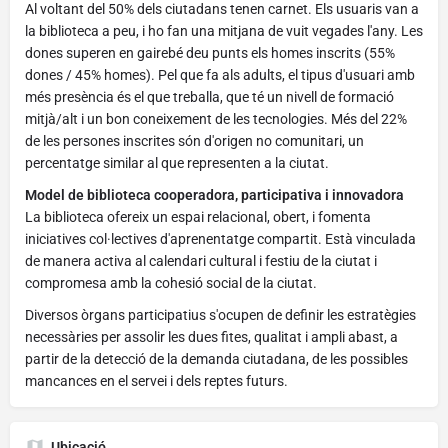
Al voltant del 50% dels ciutadans tenen carnet. Els usuaris van a
la biblioteca a peu, i ho fan una mitjana de vuit vegades l'any. Les
dones superen en gairebé deu punts els homes inscrits (55%
dones / 45% homes). Pel que fa als adults, el tipus d'usuari amb
més presència és el que treballa, que té un nivell de formació
mitjà/alt i un bon coneixement de les tecnologies. Més del 22%
de les persones inscrites són d'origen no comunitari, un
percentatge similar al que representen a la ciutat.
Model de biblioteca cooperadora, participativa i innovadora
La biblioteca ofereix un espai relacional, obert, i fomenta
iniciatives col·lectives d'aprenentatge compartit. Està vinculada
de manera activa al calendari cultural i festiu de la ciutat i
compromesa amb la cohesió social de la ciutat.
Diversos òrgans participatius s'ocupen de definir les estratègies
necessàries per assolir les dues fites, qualitat i ampli abast, a
partir de la detecció de la demanda ciutadana, de les possibles
mancances en el servei i dels reptes futurs.
Ubicació