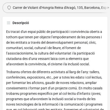
Carrer de Violant d'Hongria Reina d'Aragó, 135, Barcelona, Esp
Descripció
Es tracat d'un espai públic de participació i convivència oberts a
tothom que tenen per objecte l’empoderament de les persones i
de les entitats a través del desenvolupament personal, cívic,
comunitari, social, cultural i de lleure, el foment de
l’associacionisme, la cultura del voluntariat i la participació
ciutadana des d’una vessant laica com a elements que
afavoreixen la convivència, el civisme i la inclusió social.
Trobareu ofertes de diferents activitats al llarg de l’any: tallers,
conferències, exposicions, etc., per a totes les edats i col·lectius,
per fomentar les aficions, gaudir de noves relacions, ampliar
coneixements i formar part d’un projecte comú. En molts casals
trobareu programes específics per al col·lectiu d’infants i joves;
programes que afavoreixen la inclusió social a través de les
noves tecnologies de la informació i la comunicació i programes
que, en col·laboració amb les entitats, fomenten el voluntariat de