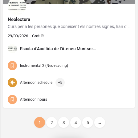
Neolectura
Curs per a les persones que coneixent els nostres signes, han d’iniciar l’aprenentatge de l’escriptura i el…
29/09/2026
Gratuït
Escola d’Acollida de l’Ateneu Montserrat
Instrumental 2 (Neo-reading)
+5
Afternoon schedule
Afternoon hours
1
2
3
4
5
→