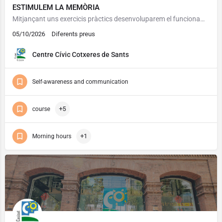
ESTIMULEM LA MEMÒRIA
Mitjançant uns exercicis pràctics desenvoluparem el funcionament de la ment i especialment la memòria. Podrem…
05/10/2026
Diferents preus
Centre Cívic Cotxeres de Sants
Self-awareness and communication
+5
course
+1
Morning hours