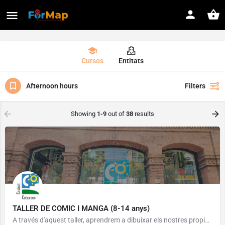
Cursos
Entitats
Afternoon hours
Filters
Showing
1-9
out of
38
results
TALLER DE COMIC I MANGA (8-14 anys)
A través d'aquest taller, aprendrem a dibuixar els nostres propis còmics, realitzarem diversos jocs pràctics…