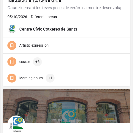
INICIACIÓ A LA CERÀMICA
Gaudeix creant les teves peces de ceràmica mentre desenvolupes la teva creativitat i habilitat manual.…
05/10/2026
Diferents preus
Centre Cívic Cotxeres de Sants
Artistic expression
+6
course
+1
Morning hours