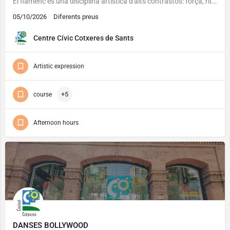
El flamenc és una disciplina artística d'alts contrastos: força, ritme, elegància i subtilesa són algunes de…
05/10/2026
Diferents preus
Centre Cívic Cotxeres de Sants
Artistic expression
+5
course
Afternoon hours
DANSES BOLLYWOOD