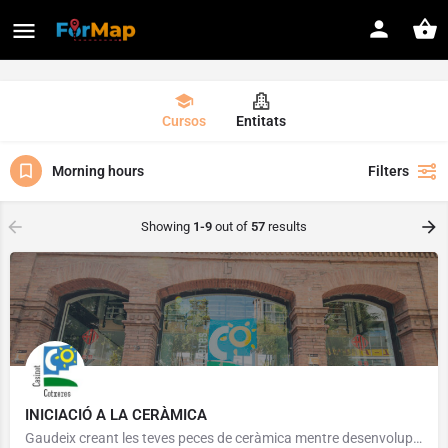
Cursos
Entitats
Morning hours
Filters
Showing
1-9
out of
57
results
INICIACIÓ A LA CERÀMICA
Gaudeix creant les teves peces de ceràmica mentre desenvolupes la teva creativitat i habilitat manual.…