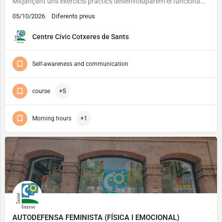
Mitjançant uns exercicis pràctics desenvoluparem el funcionament de la ment i especialment la memòria. Podrem…
05/10/2026
Diferents preus
Centre Cívic Cotxeres de Sants
Self-awareness and communication
+5
course
+1
Morning hours
AUTODEFENSA FEMINISTA (FÍSICA I EMOCIONAL)