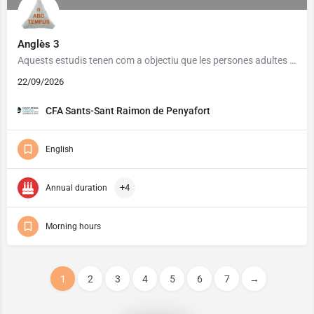
Anglès 3
Aquests estudis tenen com a objectiu que les persones adultes assoleixin un grau de competència bàsic per a…
22/09/2026
CFA Sants-Sant Raimon de Penyafort
English
+4
Annual duration
Morning hours
1
2
3
4
5
6
7
→