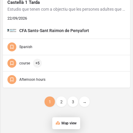
Castellà 1 Tarda
Estudis que tenen com a objectiu que les persones adultes que ho necessitin assoleixin un grau de competència…
22/09/2026
CFA Sants-Sant Raimon de Penyafort
Spanish
+5
course
Afternoon hours
1
2
3
→
Map view