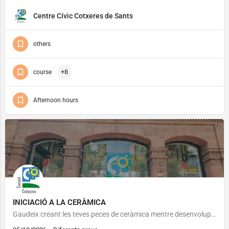
Centre Cívic Cotxeres de Sants
others
+8
course
Afternoon hours
INICIACIÓ A LA CERÀMICA
Gaudeix creant les teves peces de ceràmica mentre desenvolupes la teva creativitat i habilitat manual.…