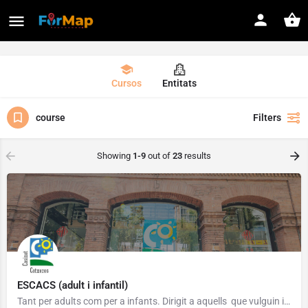
Cursos
Entitats
course
Filters
Showing
1-9
out of
23
results
ESCACS (adult i infantil)
Tant per adults com per a infants. Dirigit a aquells que vulguin iniciar-se o bé que tinguin un coneixement…