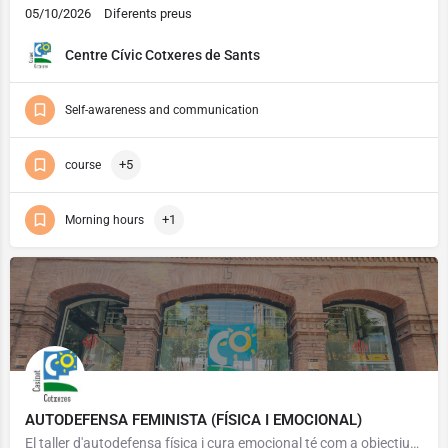
05/10/2026
Diferents preus
Centre Cívic Cotxeres de Sants
Self-awareness and communication
+5
course
+1
Morning hours
AUTODEFENSA FEMINISTA (FÍSICA I EMOCIONAL)
El taller d'autodefensa física i cura emocional té com a objectius prevenir, identificar, (des)normalitzar i…