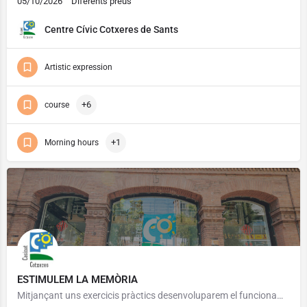
05/10/2026
Diferents preus
Centre Cívic Cotxeres de Sants
Artistic expression
+6
course
+1
Morning hours
ESTIMULEM LA MEMÒRIA
Mitjançant uns exercicis pràctics desenvoluparem el funcionament de la ment i especialment la memòria. Podrem…