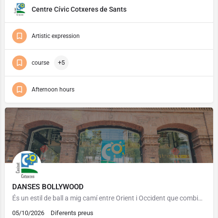
Centre Cívic Cotxeres de Sants
Artistic expression
+5
course
Afternoon hours
DANSES BOLLYWOOD
És un estil de ball a mig camí entre Orient i Occident que combina els moviments sensuals de les danses…
05/10/2026
Diferents preus